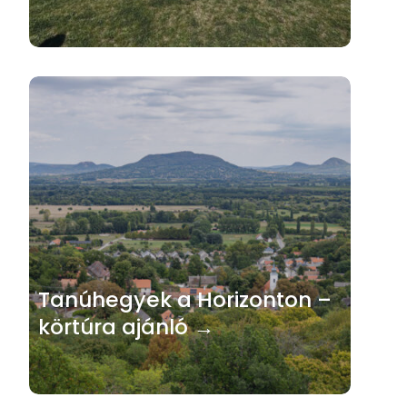
Tanúhegyek a Horizonton –
körtúra ajánló →