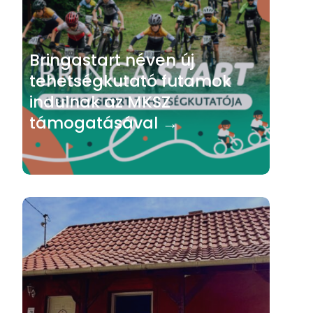
Bringastart néven új
tehetségkutató futamok
indulnak az MKSZ
támogatásával →