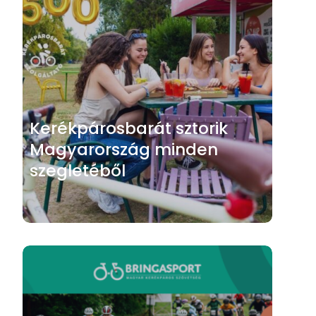
Kerékpárosbarát sztorik
Magyarország minden
szegletéből