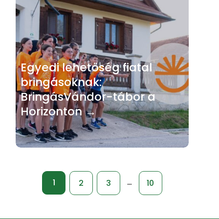
Egyedi lehetőség fiatal
bringásoknak:
BringásVándor-tábor a
Horizonton →
…
1
2
3
10