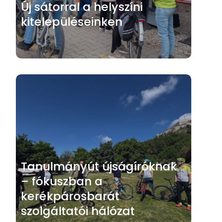
Új sátorral a helyszíni
kitelepüléseinken
Tanulmányút újságíróknak
– fókuszban a
kerékpárosbarát
szolgáltatói hálózat