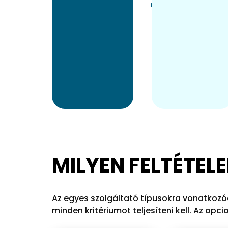
kedvezményekben
kerékpárosbarát
részesülhetnek
alkalmazásba,
partnereink
amit már több
által. További
mint 40.000
részletekért
felhasználó
görgess az
töltött le.
oldal aljára!
MILYEN FELTÉTE
Az egyes szolgáltató típusokra vonatkozóa
minden kritériumot teljesíteni kell. Az o