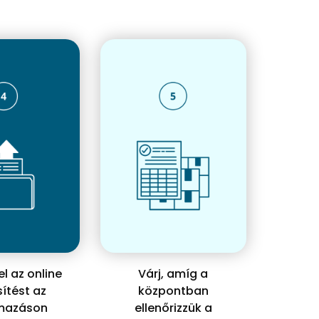
l az online
Várj, amíg a
ítést az
központban
lmazáson
ellenőrizzük a