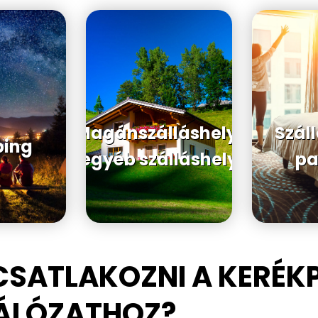
Magánszálláshely,
Szál
ing
egyéb szálláshely
pa
CSATLAKOZNI A KERÉ
HÁLÓZATHOZ?