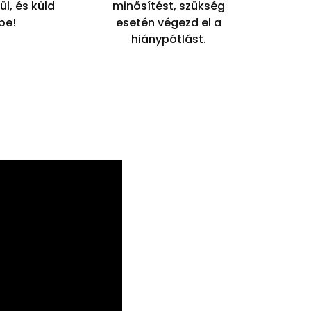
ül, és küld
minősítést, szükség
be!
esetén végezd el a
hiánypótlást.