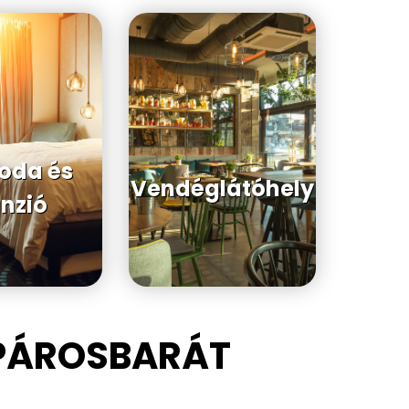
loda és
Vendéglátóhely
nzió
KPÁROSBARÁT