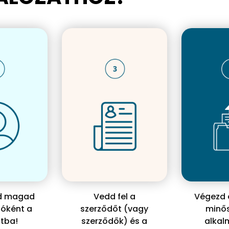
ld magad
Vedd fel a
Végezd e
tóként a
szerződőt (vagy
minős
tba!
szerződők) és a
alka