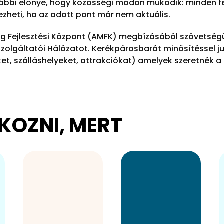
ábbi előnye, hogy közösségi módon működik: minden fe
ezheti, ha az adott pont már nem aktuális.
g Fejlesztési Központ (AMFK) megbízásából szövetség
zolgáltatói Hálózatot. Kerékpárosbarát minősítéssel j
et, szálláshelyeket, attrakciókat) amelyek szeretnék 
KOZNI, MERT
A mozgással,
Megjelenési
kerékpározással
lehetőség a
kapcsolatban