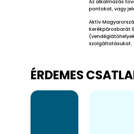
Az alkalmazás tov
pontokat, vagy jel
Aktív Magyarorszá
Kerékpárosbarát S
(vendéglátóhelyek
szolgáltatásukat.
ÉRDEMES CSATLA
A szolgáltatás
A hálózat
felkerül az
szolgáltatásai
ingyenesen
különböző
letölthető