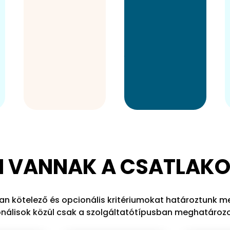
Maketusz
elkötelezett
különböző
vendégkör
felületein és
előszeretettel
kommunikációs
fogja
kampányaiban.
választani a
szolgáltatóhelyet.
LEI VANNAK A CSATLA
n kötelező és opcionális kritériumokat határoztunk me
pcionálisok közül csak a szolgáltatótípusban meghatároz