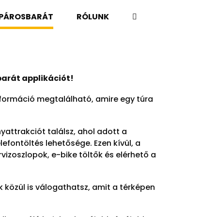
KPÁROSBARÁT
RÓLUNK
barát applikációt!
formáció megtalálható, amire egy túra
attrakciót találsz, ahol adott a
efontöltés lehetősége. Ezen kívül, a
vizoszlopok, e-bike töltők és elérhető a
 közül is válogathatsz, amit a térképen