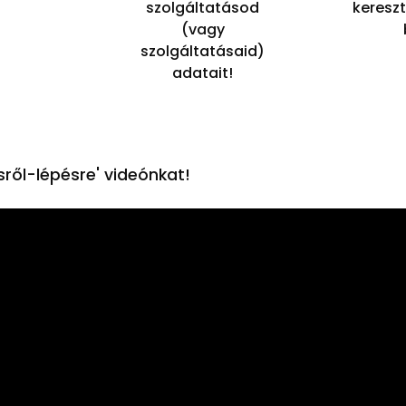
szolgáltatásod
kereszt
(vagy
szolgáltatásaid)
adatait!
ről-lépésre' videónkat!