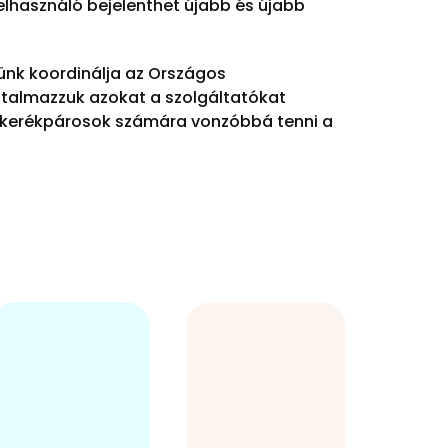
lhasználó bejelenthet újabb és újabb
ünk koordinálja az Országos
utalmazzuk azokat a szolgáltatókat
a kerékpárosok számára vonzóbbá tenni a
Tudásanyagot
nyújtunk, amit
Igény esetén a
hírlevelek,
szolgáltatóhoz