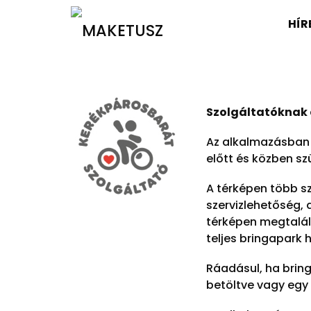
HÍR
Szolgáltatóknak 
Az alkalmazásban 
előtt és közben sz
A térképen több sz
szervizlehetőség, 
térképen megtalálh
teljes bringapark h
Ráadásul, ha bring
betöltve vagy egy G