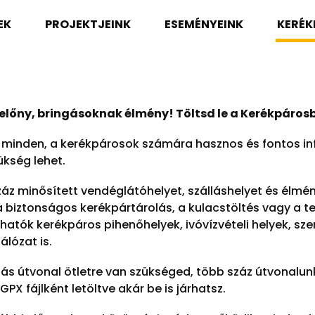
EK
PROJEKTJEINK
ESEMÉNYEINK
KERÉ
előny, bringásoknak élmény! Töltsd le a Kerékpáros
minden, a kerékpárosok számára hasznos és fontos in
ükség lehet.
áz minősített vendéglátóhelyet, szálláshelyet és élmény
a biztonságos kerékpártárolás, a kulacstöltés vagy a tel
atók kerékpáros pihenőhelyek, ivóvízvételi helyek, szer
álózat is.
ás útvonal ötletre van szükséged, több száz útvonalunk
PX fájlként letöltve akár be is járhatsz.