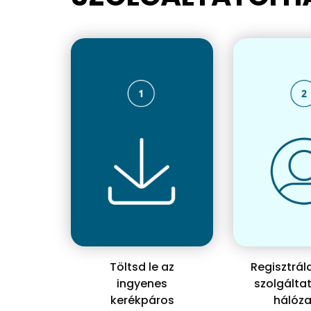
Töltsd le az
Regisztrá
ingyenes
szolgálta
kerékpáros
hálóza