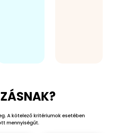
videók,
közeli
kiadványok
kerékpáros
formájában
útvonal
folyamatosan
tervezése.
naprakészen
tartunk.
KOZÁSNAK?
g. A kötelező kritériumok esetében
ott mennyiségűt.