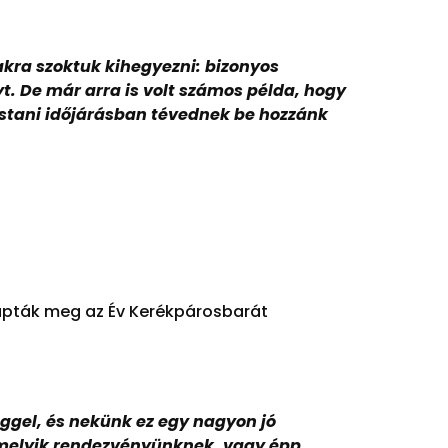
akra szoktuk kihegyezni: bizonyos
. De már arra is volt számos példa, hogy
ostani időjárásban tévednek be hozzánk
kapták meg az Év Kerékpárosbarát
ggel, és nekünk ez egy nagyon jó
alamelyik rendezvényünknek, vagy épp