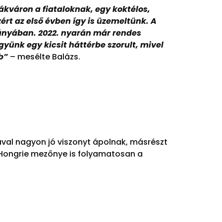
ákváron a fiataloknak, egy koktélos,
ért az első évben így is üzemeltünk. A
rányában. 2022. nyarán már rendes
yünk egy kicsit háttérbe szorult, mivel
b”
– mesélte Balázs.
val nagyon jó viszonyt ápolnak, másrészt
e Hongrie mezőnye is folyamatosan a