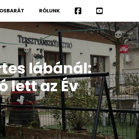
ROSBARÁT
RÓLUNK
tes lábánál:
 lett az Év