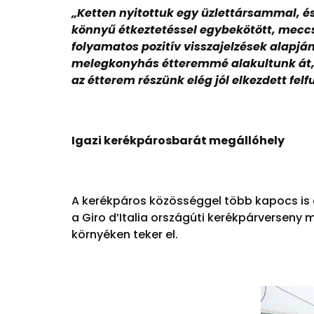
„
Ketten nyitottuk egy üzlettársammal, és
könnyű étkeztetéssel egybekötött, meccsné
folyamatos pozitív visszajelzések alapj
melegkonyhás étteremmé alakultunk át, on
az étterem részünk elég jól elkezdett fel
Igazi kerékpárosbarát megállóhely
A kerékpáros közösséggel több kapocs is 
a Giro d’Italia országúti kerékpárverseny
környéken teker el.