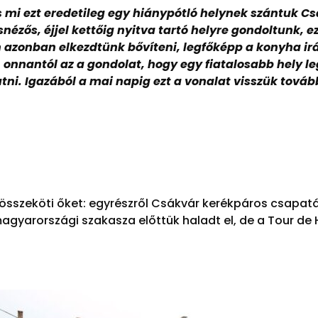
 mi ezt eredetileg egy hiánypótló helynek szántuk Cs
zős, éjjel kettőig nyitva tartó helyre gondoltunk, ez
án azonban elkezdtünk bővíteni, legfőképp a konyha i
nantól az a gondolat, hogy egy fiatalosabb hely leg
futni. Igazából a mai napig ezt a vonalat visszük továb
összeköti őket: egyrészről Csákvár kerékpáros csapatá
 magyarországi szakasza előttük haladt el, de a Tour d