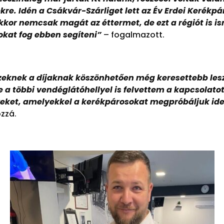
e. Idén a Csákvár-Szárliget lett az Év Erdei Kerékpárút
kor nemcsak magát az éttermet, de ezt a régiót is is
okat fog ebben segíteni”
– fogalmazott.
zeknek a díjaknak köszönhetően még keresettebb les
e a többi vendéglátóhellyel is felvettem a kapcsolato
eket, amelyekkel a kerékpárosokat megpróbáljuk idec
zzá.