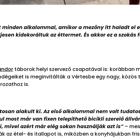
ért minden alkalommal, amikor a mezőny itt haladt el 
ljesen kidekoráltuk az éttermet. És akkor ez a szok
ándor
táborok helyi szervező csapatával is: korábban m
dégeiket is meginvitálták a Vértesbe egy nagy, közös t
rozathoz is.
matosan alakult ki. Az első alkalommal nem volt tudat
l most már van fixen telepíthető bicikli szerelő állv
i, mivel azért már elég sokan használják azt is”
– mesé
ják az étel- és itallapot is, miközben a konyhájukban f