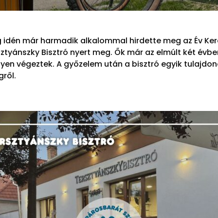
g idén már harmadik alkalommal hirdette meg az Év Ker
ztyánszky Bisztró nyert meg. Ők már az elmúlt két év
en végeztek. A győzelem után a bisztró egyik tulajdon
gről.