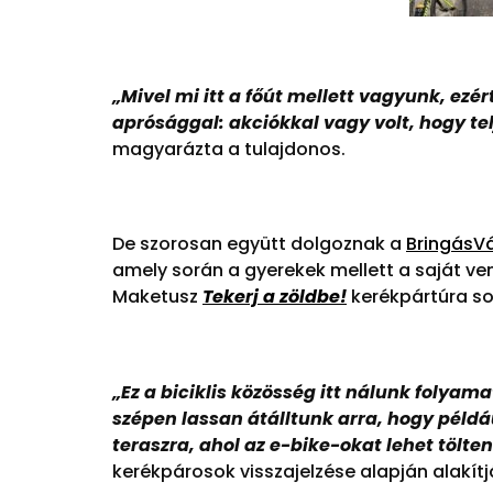
„
Mivel mi itt a főút mellett vagyunk, ez
aprósággal: akciókkal vagy volt, hogy te
magyarázta a tulajdonos.
De szorosan együtt dolgoznak a
BringásV
amely során a gyerekek mellett a saját ven
Maketusz
Tekerj a zöldbe!
kerékpártúra so
„
Ez a biciklis közösség itt nálunk folya
szépen lassan átálltunk arra, hogy példáu
teraszra, ahol az e-bike-okat lehet tölten
kerékpárosok visszajelzése alapján alakít