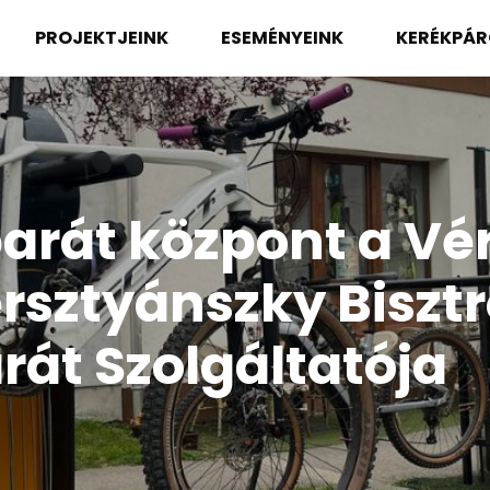
PROJEKTJEINK
ESEMÉNYEINK
KERÉKPÁ
barát központ a Vér
sztyánszky Bisztró
át Szolgáltatója