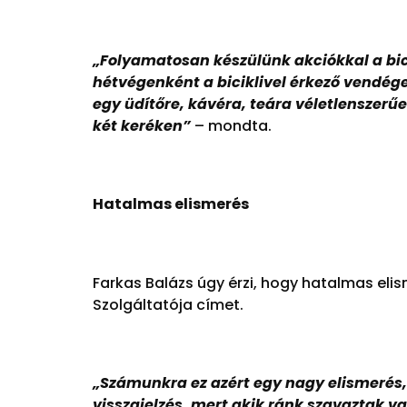
„
Folyamatosan készülünk akciókkal a bici
hétvégenként a biciklivel érkező vendég
egy üdítőre, kávéra, teára véletlenszer
két keréken”
– mondta.
Hatalmas elismerés
Farkas Balázs úgy érzi, hogy hatalmas eli
Szolgáltatója címet.
„
Számunkra ez azért egy nagy elismerés,
visszajelzés, mert akik ránk szavaztak v