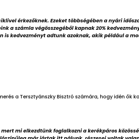
klivel érkezőknek. Ezeket többségében a nyári idősz
eink a számla végösszegéből kapnak 20% kedvezményt
űen is kedvezményt adtunk azoknak, akik például a m
smerés a Tersztyánszky Bisztró számára, hogy idén ők 
 mert mi elkezdtünk foglalkozni a kerékpáros közössé
alószínűleg már jártak itt nálunk, részesei voltak v