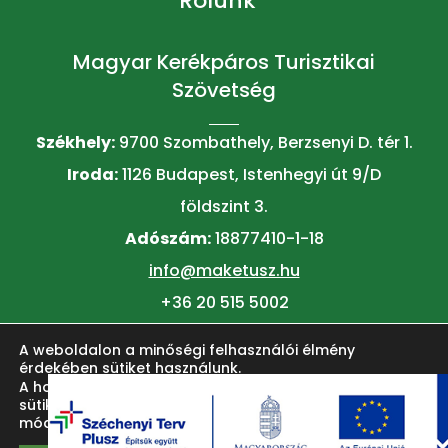
Rólunk
Magyar Kerékpáros Turisztikai
Szövetség
Székhely:
9700 Szombathely, Berzsenyi D. tér 1.
Iroda:
1126 Budapest, Istenhegyi út 9/D
földszint 3.
Adószám:
18877410-1-18
info@maketusz.hu
+36 20 515 5002
A weboldalon a minőségi felhasználói élmény
© 2026 MAKETUSZ
érdekében sütiket használunk.
A honlap felhasználói élményének fokozása érdekében
sütiket alkalmazunk. Ezeket a
beállítások
oldalon lehet
módosítani.