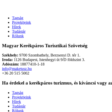
Tagság
Projektjeink
Hírek
Tudástár
Rólunk
Magyar Kerékpáros Turisztikai Szövetség
Székhely:
9700 Szombathely, Berzsenyi D. tér 1.
Iroda:
1126 Budapest, Istenhegyi út 9/D földszint 3.
Adószám:
18877410-1-18
info@maketusz.hu
+36 20 515 5002
Ha érdekel a kerékpáros turizmus, és kíváncsi vagy az
Tagság
Projektjeink
Hírek
Tudástár
Rólunk