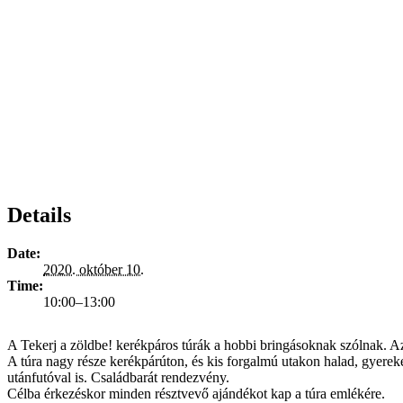
Details
Date:
2020. október 10.
Time:
10:00–13:00
A Tekerj a zöldbe! kerékpáros túrák a hobbi bringásoknak szólnak. A
A túra nagy része kerékpárúton, és kis forgalmú utakon halad, gyereke
utánfutóval is. Családbarát rendezvény.
Célba érkezéskor minden résztvevő ajándékot kap a túra emlékére.