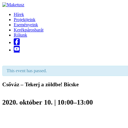
Skip
to
Hírek
content
Projektjeink
Eseményeink
Kerékpárosbarát
Rólunk
This event has passed.
Csőváz – Tekerj a zöldbe! Bicske
2020. október 10. | 10:00
–
13:00