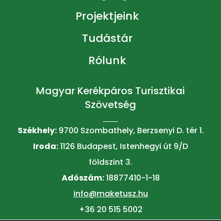
Projektjeink
Tudástár
Rólunk
Magyar Kerékpáros Turisztikai
Szövetség
Székhely:
9700 Szombathely, Berzsenyi D. tér 1.
Iroda:
1126 Budapest, Istenhegyi út 9/D
földszint 3.
Adószám:
18877410-1-18
info@maketusz.hu
+36 20 515 5002