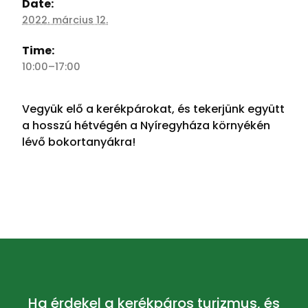
Date:
2022. március 12.
Time:
10:00–17:00
Vegyük elő a kerékpárokat, és tekerjünk együtt
a hosszú hétvégén a Nyíregyháza környékén
lévő bokortanyákra!
Ha érdekel a kerékpáros turizmus, és