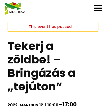
This event has passed.
Tekerj a
zöldbe! –
Bringázás a
„tejúton”
–
17:00
2022. MÁRCIUS 12. | 10:00