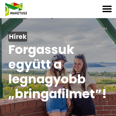
Hírek
Forgassuk
együtt a
legnagyobb
„bringafilmet”!