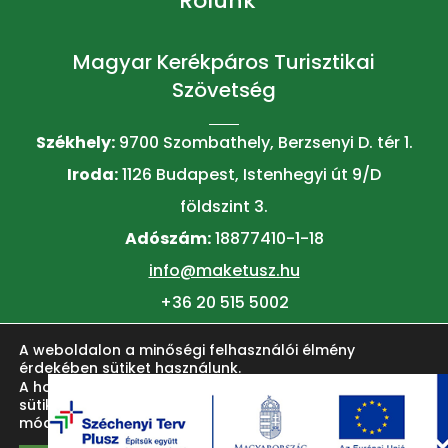
Rólunk
Magyar Kerékpáros Turisztikai
Szövetség
Székhely:
9700 Szombathely, Berzsenyi D. tér 1.
Iroda:
1126 Budapest, Istenhegyi út 9/D
földszint 3.
Adószám:
18877410-1-18
info@maketusz.hu
+36 20 515 5002
A weboldalon a minőségi felhasználói élmény
© 2026 MAKETUSZ
érdekében sütiket használunk.
A honlap felhasználói élményének fokozása érdekében
sütiket alkalmazunk. Ezeket a
beállítások
oldalon lehet
módosítani.