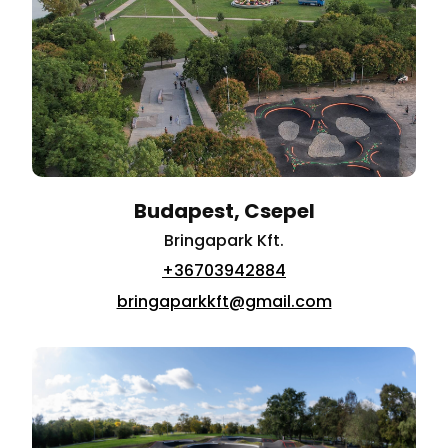
Budapest, Csepel
Bringapark Kft.
+36703942884
bringaparkkft@gmail.com