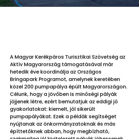
A Magyar Kerékpáros Turisztikai Szövetség az
Aktív Magyarország támogatásával már
hetedik éve koordinálja az Országos
Bringapark Programot, amelynek keretében
közel 200 pumpapálya épült Magyarországon.
Célunk, hogy a jövőben is minőségi pályák
jöjjenek létre, ezért bemutatjuk az eddigi jó
gyakorlatokat: kiemelt, jól sikerült
pumpapályákat. Ezek a példák segítséget
nyújtanak az önkormányzatoknak és más
építtetőknek abban, hogy megbízható,
szakmailag jól kivitelezett pályák jöhessenek