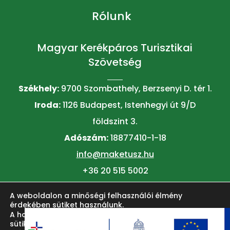
Rólunk
Magyar Kerékpáros Turisztikai
Szövetség
Székhely:
9700 Szombathely, Berzsenyi D. tér 1.
Iroda:
1126 Budapest, Istenhegyi út 9/D
földszint 3.
Adószám:
18877410-1-18
info@maketusz.hu
+36 20 515 5002
A weboldalon a minőségi felhasználói élmény
© 2026 MAKETUSZ
érdekében sütiket használunk.
A honlap felhasználói élményének fokozása érdekében
sütiket alkalmazunk. Ezeket a
beállítások
oldalon lehet