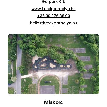
Görpark Kft.
www.kerekparpalya.hu
+36 30 976 88 00
hello@kerekparpalya.hu
Miskolc