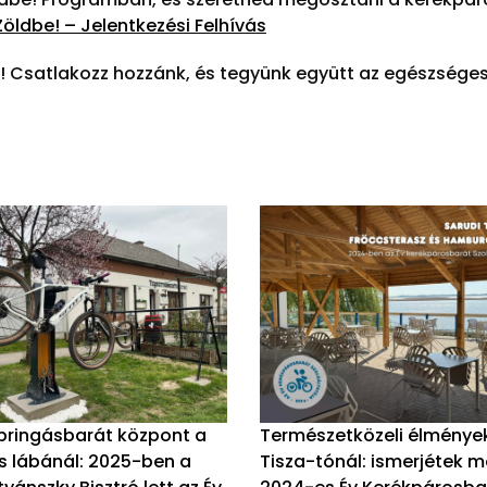
Zöldbe! – Jelentkezési Felhívás
t! Csatlakozz hozzánk, és tegyünk együtt az egészsége
 bringásbarát központ a
Természetközeli élménye
s lábánál: 2025-ben a
Tisza-tónál: ismerjétek 