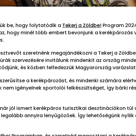
jük be, hogy folytatódik a
Tekerj a Zöldbe!
Program 2024. 
 az, hogy minél több embert bevonjunk a kerékpározás 
s.
észtvevőt szeretnénk megajándékozni a Tekerj a Zöldbe!
túrák szervezésére invitálunk mindenkit az ország minde
ltődjünk, és közben felfedezzük Magyarország varázslato
pszerűsítse a kerékpározást, és mindenki számára elér
nem igényelnek sportolói felkészültséget, így bárki rész
már jól ismert kerékpáros turisztikai desztinációkon túl
legalább annyira lenyűgözőek. Így lehetőségünk nyílik
 Zöldbe! Programban, és szeretnéd megosztani a kerékpá