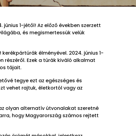
június 1-jétől! Az előző években szerzett
világába, és megismertessük velük
 kerékpártúrák élményével. 2024. június 1-
n részéről. Ezek a túrák kiváló alkalmat
s tájait.
hetővé tegye ezt az egészséges és
t vehet rajtuk, életkortól vagy az
 az olyan alternatív útvonalakat szeretné
 arra, hogy Magyarország számos rejtett
rozás örömét másokkal, jelentkezz