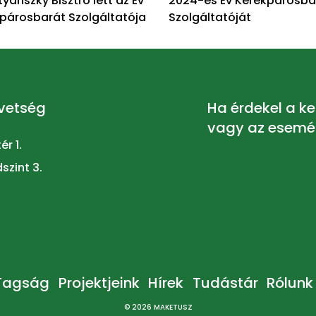
tyánszky Bisztró lett az Év
2024-es Év Kerékpárosba
párosbarát Szolgáltatója
Szolgáltatóját
övetség
Ha érdekel a ke
vagy az esemény
r 1.
szint 3.
Tagság
Projektjeink
Hírek
Tudástár
Rólunk
© 2026 MAKETUSZ