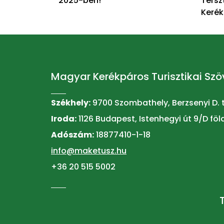
2025-ben!
Tersz
Kerék
Magyar Kerékpáros Turisztikai Sz
Székhely:
9700 Szombathely, Berzsenyi D. té
Iroda:
1126 Budapest, Istenhegyi út 9/D föld
Adószám:
18877410-1-18
info@maketusz.hu
+36 20 515 5002