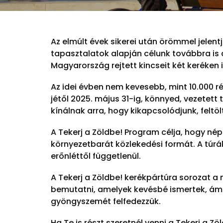
Az elmúlt évek sikerei után örömmel jelent
tapasztalatok alapján célunk továbbra is
Magyarország rejtett kincseit két keréken i
Az idei évben nem kevesebb, mint 10.000 r
jétől 2025. május 31-ig, könnyed, vezetett 
kínálnak arra, hogy kikapcsolódjunk, feltö
A Tekerj a Zöldbe! Program célja, hogy né
környezetbarát közlekedési formát. A túrák 
erőnléttől függetlenül.
A Tekerj a Zöldbe! kerékpártúra sorozat a 
bemutatni, amelyek kevésbé ismertek, ám 
gyöngyszemét felfedezzük.
Ha Te is részt szeretnél venni a Tekerj a