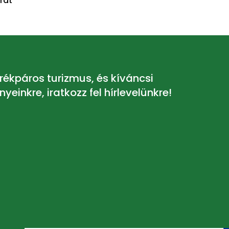
rát
rékpáros turizmus, és kíváncsi
einkre, iratkozz fel hírlevelünkre!