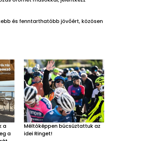
sebb és fenntarthatóbb jövőért, közösen
k a
Méltóképpen búcsúztattuk az
meg a
idei Ringet!