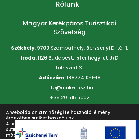
Rólunk
Magyar Kerékpáros Turisztikai
Szövetség
Székhely:
9700 Szombathely, Berzsenyi D. tér 1.
Iroda:
1126 Budapest, Istenhegyi út 9/D
földszint 3.
Adószám:
18877410-1-18
info@maketusz.hu
+36 20 515 5002
A weboldalon a minőségi felhasználói élmény
© 2026 MAKETUSZ
érdekében sütiket használunk.
A honlap felhasználói élményének fokozása érdekében
sütiket alkalmazunk. Ezeket a
beállítások
oldalon lehet
módosítani.