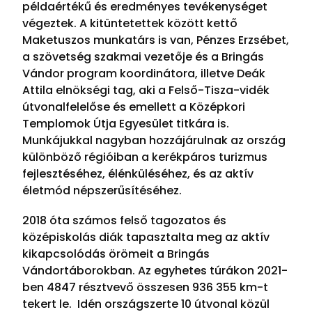
példaértékű és eredményes tevékenységet
végeztek. A kitüntetettek között kettő
Maketuszos munkatárs is van, Pénzes Erzsébet,
a szövetség szakmai vezetője és a Bringás
Vándor program koordinátora, illetve Deák
Attila elnökségi tag, aki a Felső-Tisza-vidék
útvonalfelelőse és emellett a Középkori
Templomok Útja Egyesület titkára is.
Munkájukkal nagyban hozzájárulnak az ország
különböző régióiban a kerékpáros turizmus
fejlesztéséhez, élénküléséhez, és az aktív
életmód népszerűsítéséhez.
2018 óta számos felső tagozatos és
középiskolás diák tapasztalta meg az aktív
kikapcsolódás örömeit a Bringás
Vándortáborokban. Az egyhetes túrákon 2021-
ben 4847 résztvevő összesen 936 355 km-t
tekert le. Idén országszerte 10 útvonal közül