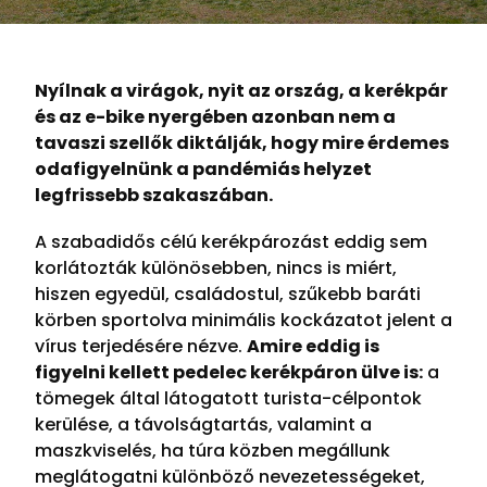
Nyílnak a virágok, nyit az ország, a kerékpár
és az e-bike nyergében azonban nem a
tavaszi szellők diktálják, hogy mire érdemes
odafigyelnünk a pandémiás helyzet
legfrissebb szakaszában.
A szabadidős célú kerékpározást eddig sem
korlátozták különösebben, nincs is miért,
hiszen egyedül, családostul, szűkebb baráti
körben sportolva minimális kockázatot jelent a
vírus terjedésére nézve.
Amire eddig is
figyelni kellett pedelec kerékpáron ülve is:
a
tömegek által látogatott turista-célpontok
kerülése, a távolságtartás, valamint a
maszkviselés, ha túra közben megállunk
meglátogatni különböző nevezetességeket,