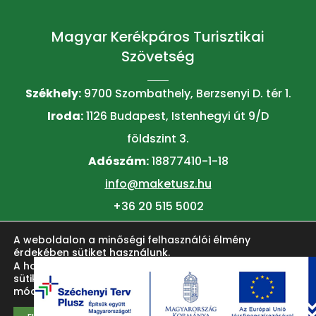
Magyar Kerékpáros Turisztikai
Szövetség
Székhely:
9700 Szombathely, Berzsenyi D. tér 1.
Iroda:
1126 Budapest, Istenhegyi út 9/D
földszint 3.
Adószám:
18877410-1-18
info@maketusz.hu
+36 20 515 5002
A weboldalon a minőségi felhasználói élmény
© 2026 MAKETUSZ
érdekében sütiket használunk.
A honlap felhasználói élményének fokozása érdekében
sütiket alkalmazunk. Ezeket a
beállítások
oldalon lehet
módosítani.