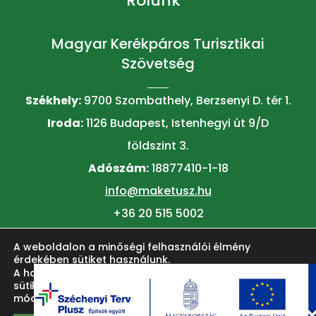
Rólunk
Magyar Kerékpáros Turisztikai
Szövetség
Székhely:
9700 Szombathely, Berzsenyi D. tér 1.
Iroda:
1126 Budapest, Istenhegyi út 9/D
földszint 3.
Adószám:
18877410-1-18
info@maketusz.hu
+36 20 515 5002
A weboldalon a minőségi felhasználói élmény
© 2026 MAKETUSZ
érdekében sütiket használunk.
A honlap felhasználói élményének fokozása érdekében
sütiket alkalmazunk. Ezeket a
beállítások
oldalon lehet
módosítani.