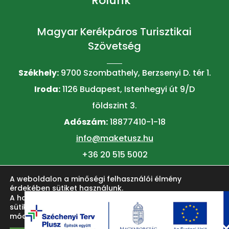
Rólunk
Magyar Kerékpáros Turisztikai
Szövetség
Székhely:
9700 Szombathely, Berzsenyi D. tér 1.
Iroda:
1126 Budapest, Istenhegyi út 9/D
földszint 3.
Adószám:
18877410-1-18
info@maketusz.hu
+36 20 515 5002
A weboldalon a minőségi felhasználói élmény
© 2026 MAKETUSZ
érdekében sütiket használunk.
A honlap felhasználói élményének fokozása érdekében
sütiket alkalmazunk. Ezeket a
beállítások
oldalon lehet
módosítani.