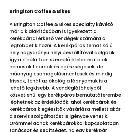
Bringiton Coffee & Bikes
A Bringiton Coffee & Bikes specialty kávézó
már a kialakításában is igyekezett a
kerékpárral érkező vendégek számára a
legtöbbet kihozni. A kerékpáros tematikájú
hely nagyarányú helyi beszállítóval dolgozik,
így a kínálatban szereplő ételek és italok
nemcsak finomak és egészségesek, de
műanyag csomagolásmentesek és mindig
frissek, tehát az ökológia lábnyomuk is a
lehető legkisebb. A vendéglátóhelyből
közvetlenül egy kerékpáros bemutatóterembe
léphetnek az érdeklődők, ahol kerékpárok és
kerékpáros kiegészítők vásárlása mellett akár
a szerviz szolgáltatást is igénybe vehetik.
Örömmel adnak kerékpárokkal kapcsolatban
tanácsot és segítséget, ha egy kerékpár