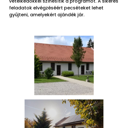
vetélkedőkkel színesítik a programot. A sikeres
feladatok elvégzéséért pecséteket lehet
gyűjteni, amelyekért ajándék jár.