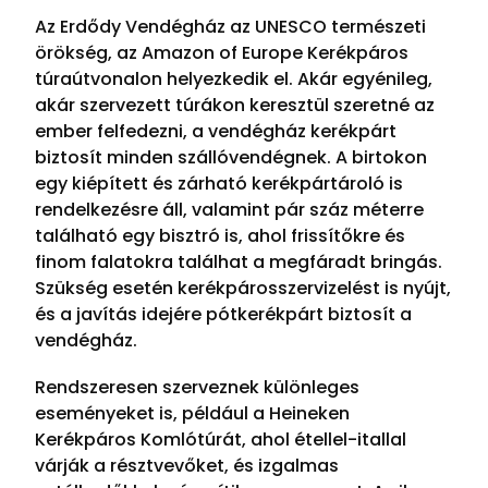
Az Erdődy Vendégház az UNESCO természeti
örökség, az Amazon of Europe Kerékpáros
túraútvonalon helyezkedik el. Akár egyénileg,
akár szervezett túrákon keresztül szeretné az
ember felfedezni, a vendégház kerékpárt
biztosít minden szállóvendégnek. A birtokon
egy kiépített és zárható kerékpártároló is
rendelkezésre áll, valamint pár száz méterre
található egy bisztró is, ahol frissítőkre és
finom falatokra találhat a megfáradt bringás.
Szükség esetén kerékpárosszervizelést is nyújt,
és a javítás idejére pótkerékpárt biztosít a
vendégház.
Rendszeresen szerveznek különleges
eseményeket is, például a Heineken
Kerékpáros Komlótúrát, ahol étellel-itallal
várják a résztvevőket, és izgalmas