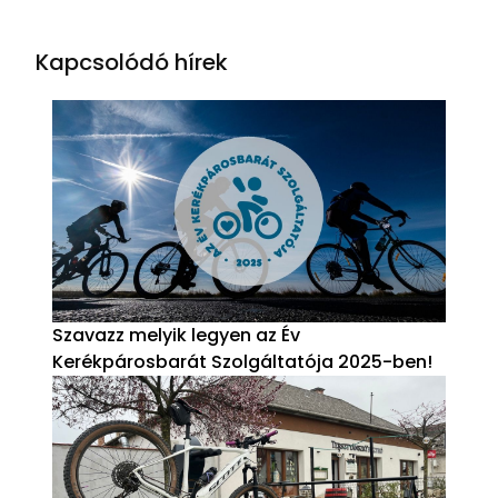
Kapcsolódó hírek
Szavazz melyik legyen az Év
Kerékpárosbarát Szolgáltatója 2025-ben!