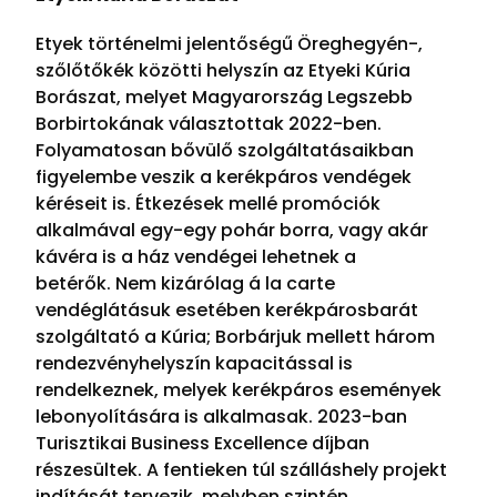
Etyek történelmi jelentőségű Öreghegyén-,
szőlőtőkék közötti helyszín az Etyeki Kúria
Borászat, melyet Magyarország Legszebb
Borbirtokának választottak 2022-ben.
Folyamatosan bővülő szolgáltatásaikban
figyelembe veszik a kerékpáros vendégek
kéréseit is. Étkezések mellé promóciók
alkalmával egy-egy pohár borra, vagy akár
kávéra is a ház vendégei lehetnek a
betérők. Nem kizárólag á la carte
vendéglátásuk esetében kerékpárosbarát
szolgáltató a Kúria; Borbárjuk mellett három
rendezvényhelyszín kapacitással is
rendelkeznek, melyek kerékpáros események
lebonyolítására is alkalmasak. 2023-ban
Turisztikai Business Excellence díjban
részesültek.
A fentieken túl szálláshely projekt
indítását tervezik, melyben szintén