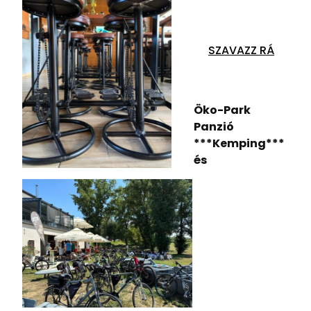
SZAVAZZ RÁ
Öko-Park
Panzió
***Kemping***
és