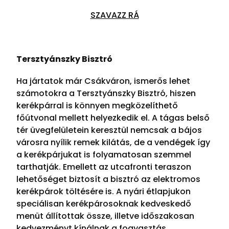
SZAVAZZ RÁ
Tersztyánszky Bisztró
Ha jártatok már Csákváron, ismerős lehet
számotokra a Tersztyánszky Bisztró, hiszen
kerékpárral is könnyen megközelíthető
főútvonal mellett helyezkedik el. A tágas belső
tér üvegfelületein keresztül nemcsak a bájos
városra nyílik remek kilátás, de a vendégek így
a kerékpárjukat is folyamatosan szemmel
tarthatják. Emellett az utcafronti teraszon
lehetőséget biztosít a bisztró az elektromos
kerékpárok töltésére is. A nyári étlapjukon
speciálisan kerékpárosoknak kedveskedő
menüt állítottak össze, illetve időszakosan
kedvezményt kínálnak a fogyasztás