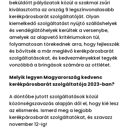
beküldött pályázatok közül a szakmai zsűri
kiválasztotta az ország 9 legszínvonalasabb
kerékpárosbarát szolgáltatóját. Olyan
kiemelkedő szolgáltatást nyújtó szálláshelyek
és vendéglátóhelyek kerültek a versenybe,
amelyek az alapvető kritériumokon túl,
folyamatosan törekednek arra, hogy fejlesszék
és bővítsék a már meglévő kerékpárosbarát
szolgáltatásokat, és kedvezményekkel tegyék
vonzóbbá a bringások számára az ottlétet.
Melyik legyen Magyarország kedvenc
kerékpárosbarát szolgáltatója 2023-ban?
A döntőbe jutott szolgáltatások közül
közönségszavazás alapján dől el, hogy kié lesz
az elismerés. Ismerd meg a legjobb
kerékpárosbarát szolgáltatókat, és szavazz
november 12-ig!