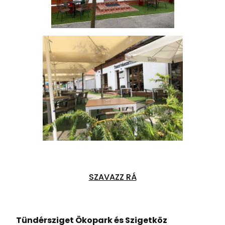
SZAVAZZ RÁ
Tündérsziget Ökopark és Szigetköz