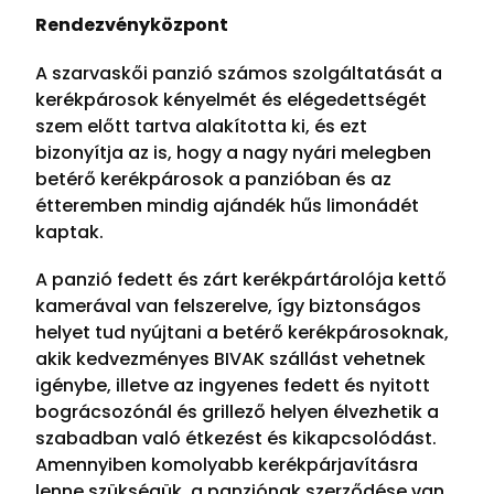
Rendezvényközpont
A szarvaskői panzió számos szolgáltatását a
kerékpárosok kényelmét és elégedettségét
szem előtt tartva alakította ki, és ezt
bizonyítja az is, hogy a nagy nyári melegben
betérő kerékpárosok a panzióban és az
étteremben mindig ajándék hűs limonádét
kaptak.
A panzió fedett és zárt kerékpártárolója kettő
kamerával van felszerelve, így biztonságos
helyet tud nyújtani a betérő kerékpárosoknak,
akik kedvezményes BIVAK szállást vehetnek
igénybe, illetve az ingyenes fedett és nyitott
bográcsozónál és grillező helyen élvezhetik a
szabadban való étkezést és kikapcsolódást.
Amennyiben komolyabb kerékpárjavításra
lenne szükségük, a panziónak szerződése van