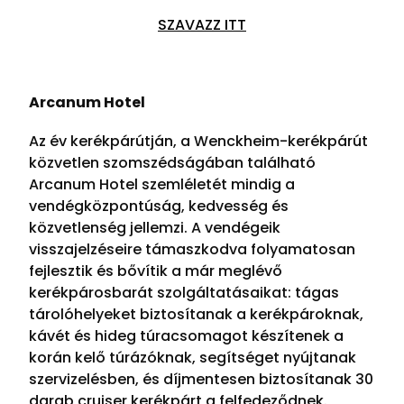
SZAVAZZ ITT
Arcanum Hotel
Az év kerékpárútján, a Wenckheim-kerékpárút
közvetlen szomszédságában található
Arcanum Hotel szemléletét mindig a
vendégközpontúság, kedvesség és
közvetlenség jellemzi. A vendégeik
visszajelzéseire támaszkodva folyamatosan
fejlesztik és bővítik a már meglévő
kerékpárosbarát szolgáltatásaikat: tágas
tárolóhelyeket biztosítanak a kerékpároknak,
kávét és hideg túracsomagot készítenek a
korán kelő túrázóknak, segítséget nyújtanak
szervizelésben, és díjmentesen biztosítanak 30
darab cruiser kerékpárt a felfedeződnek.