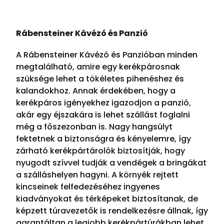
Rábensteiner Kávézó és Panzió
A Rábensteiner Kávézó és Panzióban minden
megtalálható, amire egy kerékpárosnak
szüksége lehet a tökéletes pihenéshez és
kalandokhoz. Annak érdekében, hogy a
kerékpáros igényekhez igazodjon a panzió,
akár egy éjszakára is lehet szállást foglalni
még a főszezonban is. Nagy hangsúlyt
fektetnek a biztonságra és kényelemre, így
zárható kerékpártárolók biztosítják, hogy
nyugodt szívvel tudják a vendégek a bringákat
a szálláshelyen hagyni. A környék rejtett
kincseinek felfedezéséhez ingyenes
kiadványokat és térképeket biztosítanak, de
képzett túravezetők is rendelkezésre állnak, így
garantáltan a legjobb kerékpártúrákban lehet