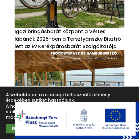
Igazi bringásbarát központ a Vértes
lábánál: 2025-ben a Tersztyánszky Bisztró
lett az Év Kerékpárosbarát Szolgáltatója
A weboldalon a minőségi felhasználói élmény
érdekében sütiket használunk.
A honlap felhasználói élményének fokozása érdekében
sütiket alkalmazunk. Ezeket a
beállítások
oldalon lehet
Természetközeli élmények a Tisza-tónál:
módosítani.
ismerjétek meg a 2024-es Év
Elfogad
Kerékpárosbarát Szolgáltatóját