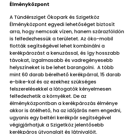
Élményközpont
A Tündérsziget Ökopark és Szigetköz
Élményközpont egyedi lehetőséget biztosít
arra, hogy nemcsak vízen, hanem szárazföldön
is felfedezhessük a területet. Az öko-mobil
flották segítségével lehet kombinálni a
kerékpározást a kenuzással, és így hosszabb
távokat, izgalmasabb és vadregényesebb
helyszíneket is be lehet barangolni. A több
mint 60 darab bérelhető kerékpárral, 15 darab
e-bike-kal és az ezekhez szükséges
felszerelésekkel a látogatók kényelmesen
felfedezhetik a környéket. De az
élményközpontban a kerékpározás élménye
akkor is átélhető, ha az időjárás nem engedni,
ugyanis egy beltéri kerékpár segítségével
végigjárhatjuk a Szigetköz jelentősebb
kerékpáros útvonalait és látnivalóit.