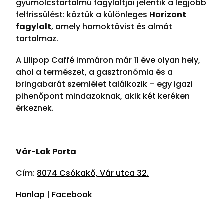
gyümölcstartalmú fagylaltjai jelentik a legjobb
felfrissülést: köztük a különleges
Horizont
fagylalt
, amely homoktövist és almát
tartalmaz.
A Lilipop Caffé immáron már 11 éve olyan hely,
ahol a természet, a gasztronómia és a
bringabarát szemlélet találkozik – egy igazi
pihenőpont mindazoknak, akik két keréken
érkeznek.
Vár-Lak Porta
Cím:
8074 Csókakő, Vár utca 32.
Honlap |
Facebook