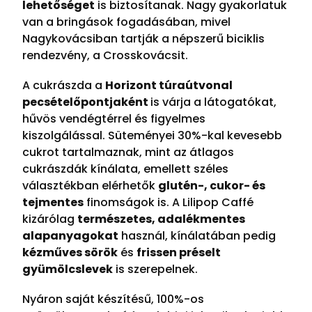
lehetőséget
is biztosítanak. Nagy gyakorlatuk
van a bringások fogadásában, mivel
Nagykovácsiban tartják a népszerű biciklis
rendezvény, a Crosskovácsit.
A cukrászda a
Horizont túraútvonal
pecsételőpontjaként
is várja a látogatókat,
hűvös vendégtérrel és figyelmes
kiszolgálással. Süteményei 30%-kal kevesebb
cukrot tartalmaznak, mint az átlagos
cukrászdák kínálata, emellett széles
választékban elérhetők
glutén-, cukor- és
tejmentes
finomságok is. A Lilipop Caffé
kizárólag
természetes, adalékmentes
alapanyagokat
használ, kínálatában pedig
kézműves sörök
és
frissen préselt
gyümölcslevek
is szerepelnek.
Nyáron saját készítésű, 100%-os