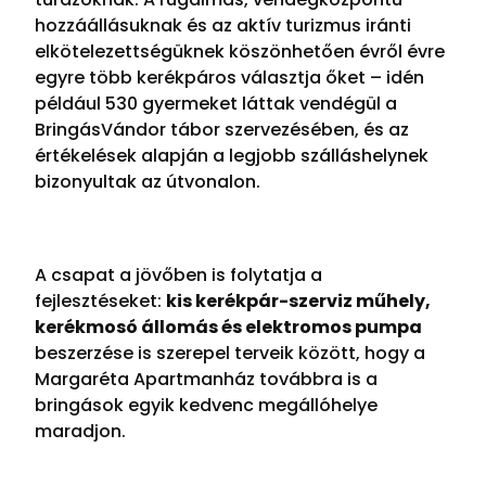
hozzáállásuknak és az aktív turizmus iránti
elkötelezettségüknek köszönhetően évről évre
egyre több kerékpáros választja őket – idén
például 530 gyermeket láttak vendégül a
BringásVándor tábor szervezésében, és az
értékelések alapján a legjobb szálláshelynek
bizonyultak az útvonalon.
A csapat a jövőben is folytatja a
fejlesztéseket:
kis kerékpár-szerviz műhely,
kerékmosó állomás és elektromos pumpa
beszerzése is szerepel terveik között, hogy a
Margaréta Apartmanház továbbra is a
bringások egyik kedvenc megállóhelye
maradjon.