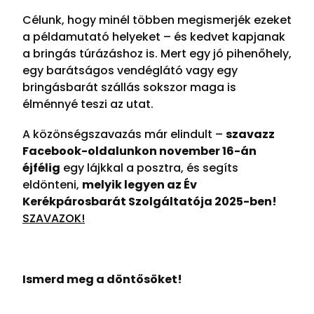
Célunk, hogy minél többen megismerjék ezeket
a példamutató helyeket – és kedvet kapjanak
a bringás túrázáshoz is. Mert egy jó pihenőhely,
egy barátságos vendéglátó vagy egy
bringásbarát szállás sokszor maga is
élménnyé teszi az utat.
A közönségszavazás már elindult –
szavazz
Facebook-oldalunkon november 16-án
éjfélig
egy lájkkal a posztra, és segíts
eldönteni,
melyik legyen az Év
Kerékpárosbarát Szolgáltatója 2025-ben!
SZAVAZOK!
Ismerd meg a döntősöket!