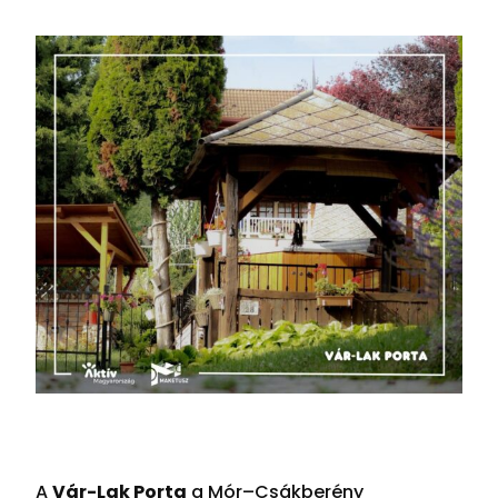
A
Vár-Lak Porta
a Mór–Csákberény