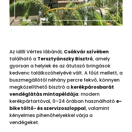
Az idilli Vértes lábánál,
Csákvár szívében
található a
Tersztyánszky Bisztró
, amely
gyorsan a helyiek és az átutazó bringások
kedvenc találkozóhelyévé vált. A főút mellett, a
buszmegállótól néhány percre fekvő, könnyen
megközelíthető bisztró a
kerékpárosbarát
vendéglátás mintapéldája
: modern
kerékpártartóval, 0–24 órában használható
e-
bike töltő- és szervizoszloppal
, valamint
kényelmes pihenőhelyekkel várja a
vendégeket.