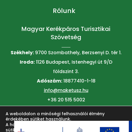
Rólunk
Magyar Kerékpáros Turisztikai
Szövetség
Székhely:
9700 Szombathely, Berzsenyi D. tér 1.
Iroda:
1126 Budapest, Istenhegyi út 9/D
földszint 3.
Adószám:
18877410-1-18
info@maketusz.hu
+36 20 515 5002
A weboldalon a minőségi felhasználói élmény
© 2026 MAKETUSZ
érdekében sütiket használunk.
A honlap felhasználói élményének fokozása érdekében
sütiket alkalmazunk. Ezeket a
beállítások
oldalon lehet