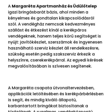
A
Margaréta Apartmanház és Üdülőtelep
igazi bringásbarát bázis, ahol minden a
kényelmes és gondtalan kikapcsolódásról
szól. A vendégház nemcsak kedvezményes
szállást és étkezést kínál a kerékpáros
vendégeknek, hanem teljes körű segítséget is
nyújt: javítókészlet, szerszámok és ingyenesen
használható szerviz készlet áll rendelkezésre,
szükség esetén pedig szakszerviz érkezik a
helyszínre, cserekerékpárral. Az egyedi kérések
megvalósításában is szívesen segítenek.
A Margaréta csapata útvonaltervezésben,
applikációk letöltésében és kerékpárbérlésben
is segít, és mindig kiváló állapotú,
karbantartott bringákat biztosítanak a
túrázóknak. A rugalmas, vendégközpontú