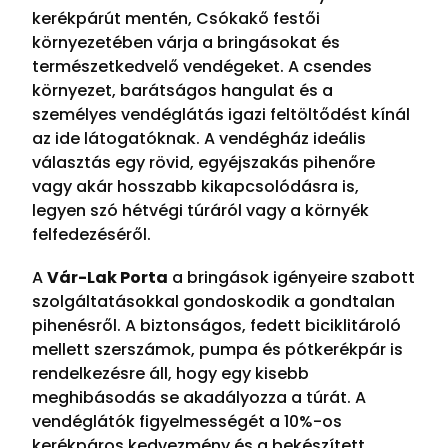
kerékpárút mentén, Csókakő festői
környezetében várja a bringásokat és
természetkedvelő vendégeket. A csendes
környezet, barátságos hangulat és a
személyes vendéglátás igazi feltöltődést kínál
az ide látogatóknak. A vendégház ideális
választás egy rövid, egyéjszakás pihenőre
vagy akár hosszabb kikapcsolódásra is,
legyen szó hétvégi túráról vagy a környék
felfedezéséről.
A
Vár-Lak Porta
a bringások igényeire szabott
szolgáltatásokkal gondoskodik a gondtalan
pihenésről. A biztonságos, fedett biciklitároló
mellett szerszámok, pumpa és pótkerékpár is
rendelkezésre áll, hogy egy kisebb
meghibásodás se akadályozza a túrát. A
vendéglátók figyelmességét a 10%-os
kerékpáros kedvezmény és a bekészített,