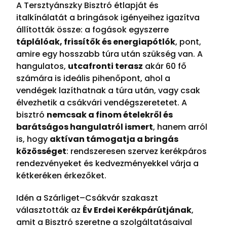
A
Tersztyánszky Bisztró
étlapját és
italkínálatát a bringások igényeihez igazítva
állították össze: a fogások egyszerre
táplálóak, frissítők és energiapótlók
, pont,
amire egy hosszabb túra után szükség van. A
hangulatos,
utcafronti terasz
akár 60 fő
számára is ideális pihenőpont, ahol a
vendégek lazíthatnak a túra után, vagy csak
élvezhetik a csákvári vendégszeretetet. A
bisztró
nemcsak a finom ételekről és
barátságos hangulatról ismert
, hanem arról
is, hogy
aktívan támogatja a bringás
közösséget
: rendszeresen szervez kerékpáros
rendezvényeket és kedvezményekkel várja a
kétkeréken érkezőket.
Idén a Szárliget–Csákvár szakaszt
választották az
Év Erdei Kerékpárútjának
,
amit a Bisztró szeretne a szolgáltatásaival