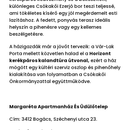
különleges
Csókakői Ezerjó bor
teszi teljessé,
ami tökéletes kísérő egy jól megérdemelt esti
lazításhoz. A fedett, ponyvás terasz ideális
helyszín a pihenésre vagy egy kellemes
beszélgetésre.
A házigazdák már a jövőt tervezik: a Vár-Lak
Porta mellett közvetlen halad el a
Horizont
kerékpáros kalandtúra útvonal,
ezért a ház
mögött egy kültéri szerviz oszlop és pihenőhely
kialakítása van folyamatban a Csókakői
Önkormányzattal együttműködve.
Margaréta Apartmanház És Üdülőtelep
Cím: 3412 Bogács, Széchenyi utca 23.