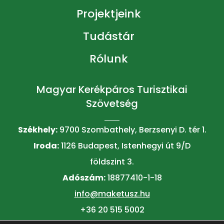
Projektjeink
Tudástár
Rólunk
Magyar Kerékpáros Turisztikai
Szövetség
Székhely:
9700 Szombathely, Berzsenyi D. tér 1.
Iroda:
1126 Budapest, Istenhegyi út 9/D
földszint 3.
Adószám:
18877410-1-18
info@maketusz.hu
+36 20 515 5002