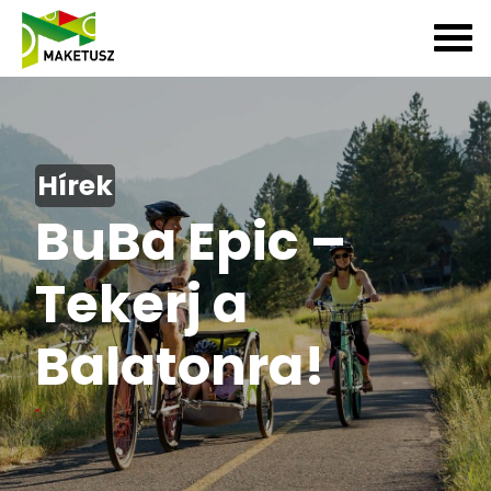
Hírek
BuBa Epic –
Tekerj a
Balatonra!