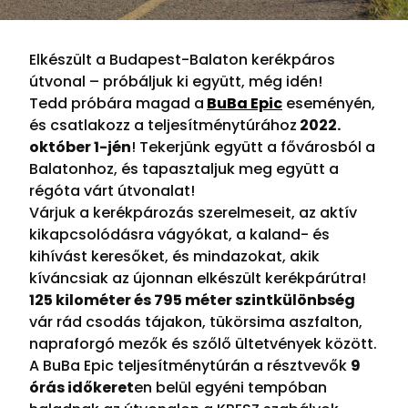
Elkészült a Budapest-Balaton kerékpáros
útvonal – próbáljuk ki együtt, még idén!
Tedd próbára magad a
BuBa Epic
eseményén,
és csatlakozz a teljesítménytúrához
2022.
október 1-jén
! Tekerjünk együtt a fővárosból a
Balatonhoz, és tapasztaljuk meg együtt a
régóta várt útvonalat!
Várjuk a kerékpározás szerelmeseit, az aktív
kikapcsolódásra vágyókat, a kaland- és
kihívást keresőket, és mindazokat, akik
kíváncsiak az újonnan elkészült kerékpárútra!
125 kilométer és 795 méter szintkülönbség
vár rád csodás tájakon, tükörsima aszfalton,
napraforgó mezők és szőlő ültetvények között.
A BuBa Epic teljesítménytúrán a résztvevők
9
órás időkeret
en belül egyéni tempóban