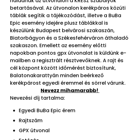
haladnak az útvonalon a KRESZ szabályok
betartásával. Az útvonalon kerékpáros közúti
táblák segítik a tájékozódást, illetve a BuBa
Epic esemény idejére plusz táblákkal is
készülünk Budapest belvárosi szakaszán,
Biatorbágyon és a Székesfehérváron áthaladó
szakaszon. Emellett az esemény előtti
napokban pontos gpx útvonalat is küldünk e-
mailben a regisztrált résztvevőknek. A rajt és
cél központ között időmérést biztosítunk,
Balatonakarattyán minden beérkező
kerékpárost egyedi éremmel és sörrel várunk.
Nevezz mihamarabb!
Nevezési díj tartalma:
Egyedi BuBa Epic érem
Rajtszám
GPX útvonal