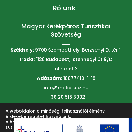
Rólunk
Magyar Kerékpáros Turisztikai
Szövetség
Székhely:
9700 Szombathely, Berzsenyi D. tér 1.
Iroda:
1126 Budapest, Istenhegyi út 9/D
földszint 3.
Adószám:
18877410-1-18
info@maketusz.hu
+36 20 515 5002
A weboldalon a minőségi felhasználói élmény
© 2026 MAKETUSZ
érdekében sütiket használunk.
A honlap felhasználói élményének fokozása érdekében
sütiket alkalmazunk. Ezeket a
beállítások
oldalon lehet