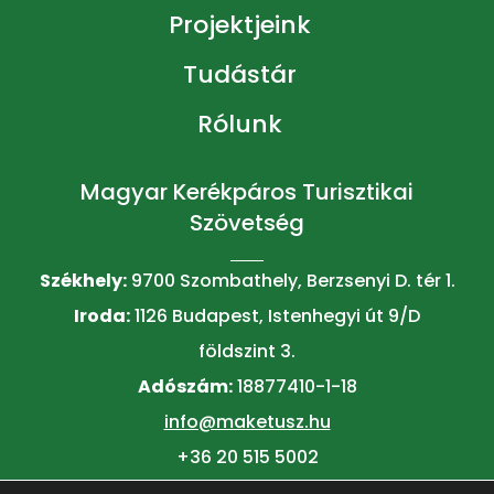
Projektjeink
Tudástár
Rólunk
Magyar Kerékpáros Turisztikai
Szövetség
Székhely:
9700 Szombathely, Berzsenyi D. tér 1.
Iroda:
1126 Budapest, Istenhegyi út 9/D
földszint 3.
Adószám:
18877410-1-18
info@maketusz.hu
+36 20 515 5002