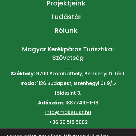
Projektjeink
Tudástár
Rólunk
Magyar Kerékpáros Turisztikai
Szövetség
Székhely:
9700 Szombathely, Berzsenyi D. tér 1.
Iroda:
1126 Budapest, Istenhegyi út 9/D
földszint 3.
Adószám:
18877410-1-18
info@maketusz.hu
+36 20 515 5002