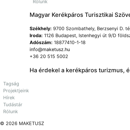
Rólunk
Magyar Kerékpáros Turisztikai Szöv
Székhely:
9700 Szombathely, Berzsenyi D. tér
Iroda:
1126 Budapest, Istenhegyi út 9/D földsz
Adószám:
18877410-1-18
info@maketusz.hu
+36 20 515 5002
Ha érdekel a kerékpáros turizmus, és
Tagság
Projektjeink
Hírek
Tudástár
Rólunk
© 2026 MAKETUSZ