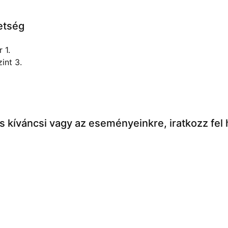
etség
 1.
int 3.
 kíváncsi vagy az eseményeinkre, iratkozz fel 